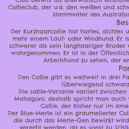
Collieclub, der u.a. den weißen und schw
Stammvater des Australis
Bes
Der Kurzhaarcollie hat hartes, dichtes 
mehr einem Lauf- oder Windhund. Er is
schwerer als sein langhaariger Bruder
wahrgenommen. Er ist in der Öffentlichk
Arbeitshund zu sehen, der e
Fa
Den Collie gibt es weltweit in drei F
(überwiegend schwarz-
Die sable-Variante variiert zwische
Mahagoni, deshalb spricht man auch v
Collie, der bisher nur im am
Der Blue-Merle ist ein graumelierter Colli
die durch das Merle-Gen bewirkt wird.
vererbt werden, da es sonst zu Sc