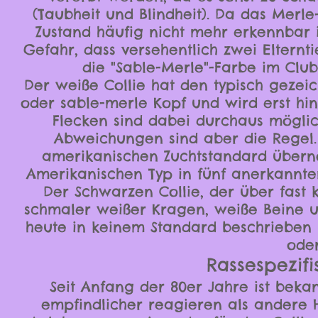
(Taubheit und Blindheit). Da das Merl
Zustand häufig nicht mehr erkennbar is
Gefahr, dass versehentlich zwei Elternt
die "Sable-Merle"-Farbe im Club
Der weiße Collie hat den typisch gezeic
oder sable-merle Kopf und wird erst hi
Flecken sind dabei durchaus möglich
Abweichungen sind aber die Regel. 
amerikanischen Zuchtstandard übern
Amerikanischen Typ in fünf anerkannte
Der Schwarzen Collie, der über fast 
schmaler weißer Kragen, weiße Beine u
heute in keinem Standard beschrieben 
oder
Rassespezif
Seit Anfang der 80er Jahre ist beka
empfindlicher reagieren als andere 