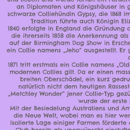
an Diplomaten und Königshäuser in 
schwarze Colliehündin Gypsy, die 1868 i
Tradition führte auch Königin El
1840 erfolgte in England die Gründung de
die ihrerseits 1858 die Anerkennung als 
auf der Birmingham Dog Show in Ersche
ein Collie namens „Jeho“ ausgestellt. Er 
1871 tritt erstmals ein Collie namens „O
modernen Collies gilt. Da er einen ma
breiten Oberschädel, ein kurz gedru
natürlich nicht dem heutigen Rasses
„Metchley Wonder“ jener Collie-Typ gezüc
wurde der erste 
Mit der Besiedelung Australiens und Am
die Neue Welt, wobei man es hier we
isolierte Lage einiger Farmen förderte 
Club bereits als unerwünscht einstuf